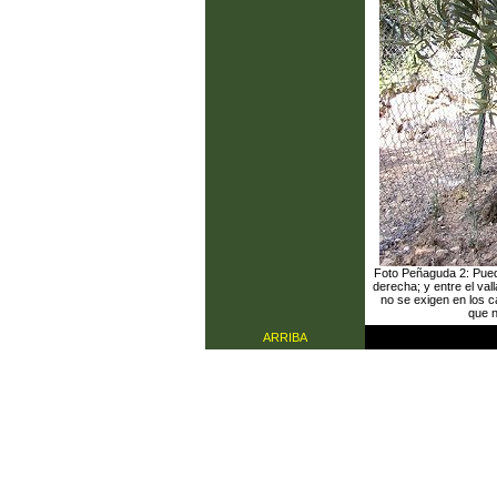
Foto Peñaguda 2: Puede 
derecha; y entre el vall
no se exigen en los c
que 
ARRIBA