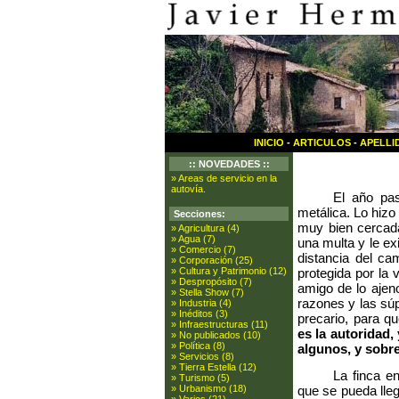
INICIO
-
ARTICULOS
-
APELLI
:: NOVEDADES ::
» Areas de servicio en la
autovía.
El año pa
metálica. Lo hizo 
Secciones:
muy bien cercada
» Agricultura (4)
» Agua (7)
una multa y le exi
» Comercio (7)
distancia del ca
» Corporación (25)
protegida por la 
» Cultura y Patrimonio (12)
» Despropósito (7)
amigo de lo ajeno
» Stella Show (7)
razones y las súp
» Industria (4)
» Inéditos (3)
precario, para q
» Infraestructuras (11)
es la autoridad,
» No publicados (10)
» Política (8)
algunos, y sobre 
» Servicios (8)
» Tierra Estella (12)
La finca e
» Turismo (5)
que se pueda lleg
» Urbanismo (18)