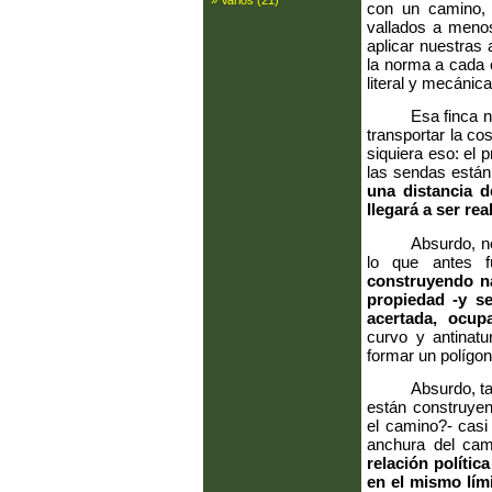
» Varios (21)
con un camino, 
vallados a meno
aplicar nuestras 
la norma a cada 
literal y mecáni
Esa finca 
transportar la co
siquiera eso: el 
las sendas están
una distancia d
llegará a ser re
Absurdo, n
lo que antes f
construyendo nav
propiedad -y s
acertada, ocup
curvo y antinatu
formar un polígon
Absurdo, ta
están construyen
el camino?- casi
anchura del ca
relación polític
en el mismo lím