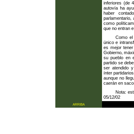
inferiores (de
autovía ha ayu
haber contad
parlamentario, 
como políticam
que no entran en
Como el 
único e intrans
es mejor tener 
Gobierno, máxim
su pueblo en e
partido se debe
ser atendido 
ínter partidario
aunque no lleg
caerán en saco 
Nota: est
05/12/02
ARRIBA