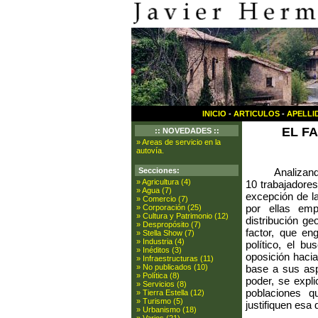
INICIO
-
ARTICULOS
-
APELLI
EL F
:: NOVEDADES ::
» Areas de servicio en la
autovía.
Analizand
Secciones:
» Agricultura (4)
10 trabajadores
» Agua (7)
excepción de l
» Comercio (7)
por ellas em
» Corporación (25)
» Cultura y Patrimonio (12)
distribución ge
» Despropósito (7)
factor, que eng
» Stella Show (7)
» Industria (4)
político, el b
» Inéditos (3)
oposición hacia 
» Infraestructuras (11)
base a sus aspi
» No publicados (10)
» Política (8)
poder, se expli
» Servicios (8)
poblaciones q
» Tierra Estella (12)
» Turismo (5)
justifiquen esa 
» Urbanismo (18)