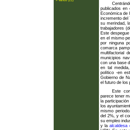
» Varios (21)
Centrándo
publicados en 
Económica de l
incremento del 
su merindad, l
trabajadores (
Este despegue 
en el mismo pe
por ninguna p
comarca pamplo
multifactorial
municipios nav
con una base de
en tal medida,
político -en e
Gobierno de Nav
el futuro de los
Este com
parece tener má
la participació
los ayuntamient
mismo periodo,
del 2%, y el co
su empleo indus
y la
alcaldesa 