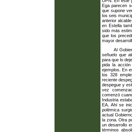
UPN. En este y
Ega parecen se
que supone ver 
los seis munici
anterior alcald
en Estella tam
sido más estimu
que los preced
mayor desarroll
Al Gobier
señuelo que al
para que lo dej
pida la acción
ejemplos. En es
los 328 emple
reciente despeg
despegue y est
vez comenzado
comenzó cuando 
Industria estab
EA. Ahí se ini
polémica surgi
actual Gobierno
la zona. Otra p
un desarrollo 
términos abso